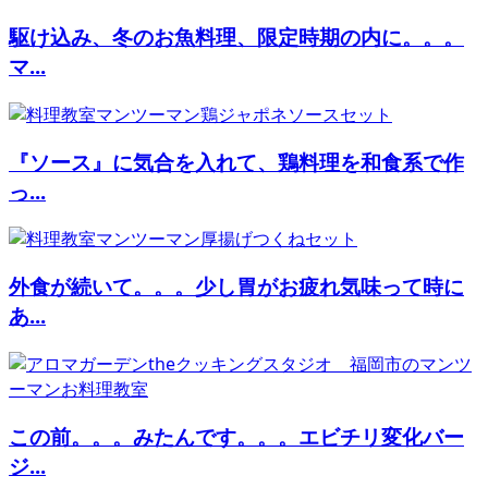
駆け込み、冬のお魚料理、限定時期の内に。。。
マ...
『ソース』に気合を入れて、鶏料理を和食系で作
っ...
外食が続いて。。。少し胃がお疲れ気味って時に
あ...
この前。。。みたんです。。。エビチリ変化バー
ジ...