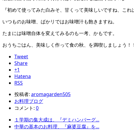
『初めて使ってみた白みそ、甘くって美味しいですね、これ
いつものお味噌、ばかリではお味噌汁も飽きますね。
たまには味噌自体を変えてみるのも一考、かもです。
おうちごはん、美味しく作って食の秋、を満喫しましょう！
Tweet
Share
+1
Hatena
RSS
投稿者:
aromagarden505
お料理ブログ
コメント:
0
１学期の集大成は、『デミハンバーグ...
中華の基本のお料理、『麻婆豆腐』を...