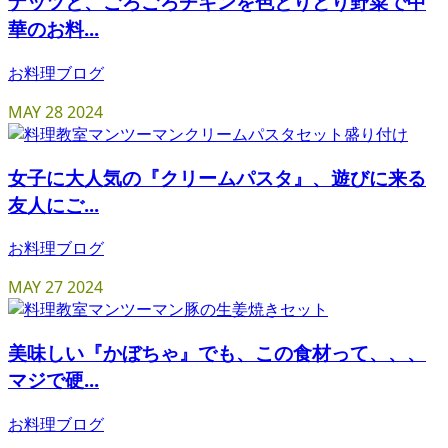
ナッツと、ごろごろチキンを色とりどり野菜で中
華のお料...
お料理ブログ
MAY
28
2024
女子に大人気の『クリームパスタ』、遊びに来る
友人にご...
お料理ブログ
MAY
27
2024
美味しい『かぼちゃ』でも、この食材って、、、
マジで硬...
お料理ブログ