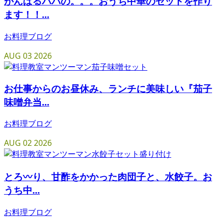
がんばるパパの。。。おうち中華のセットを作り
ます！！...
お料理ブログ
AUG
03
2026
お仕事からのお昼休み、ランチに美味しい『茄子
味噌弁当...
お料理ブログ
AUG
02
2026
とろ〰︎り、甘酢をかかった肉団子と、水餃子。お
うち中...
お料理ブログ