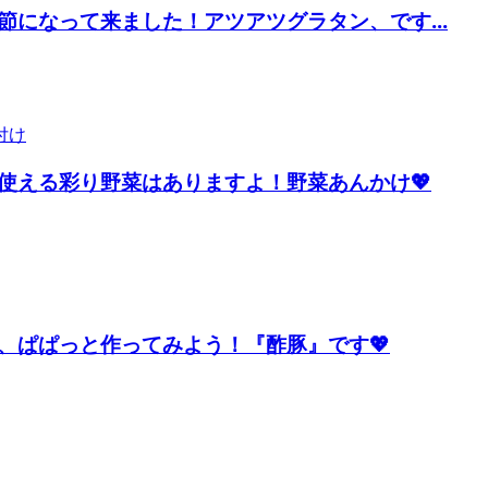
になって来ました！アツアツグラタン、です...
使える彩り野菜はありますよ！野菜あんかけ💖
、ぱぱっと作ってみよう！『酢豚』です💖