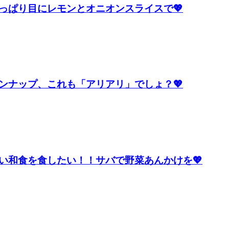
っぱり目にレモンとオニオンスライスで💖
ンナップ、これも「アリアリ」でしょ？💖
い和食を食したい！！サバで野菜あんかけを💖