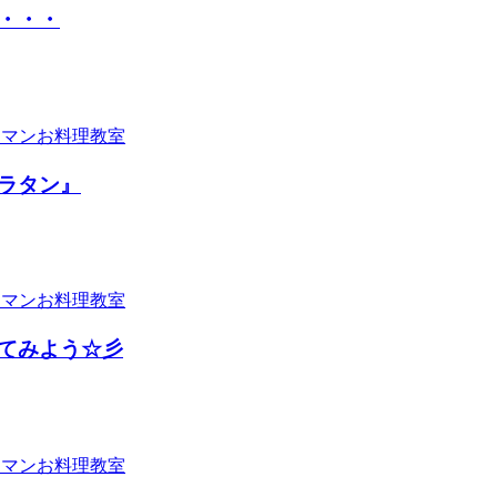
・・・
ラタン』
てみよう☆彡