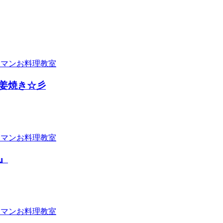
姜焼き☆彡
』