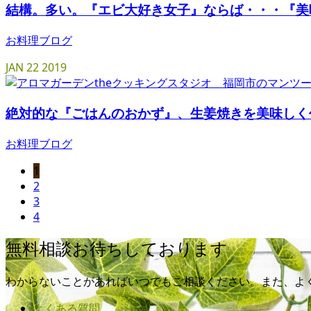
結構。多い。『エビ大好き女子』ならば・・・『美
お料理ブログ
JAN
22
2019
絶対的な『ごはんのおかず』、生姜焼きを美味しく
お料理ブログ
1
2
3
4
無料相談お待ちしております
わからないことがあればいつでもご相談ください。また、よ
よくある質問