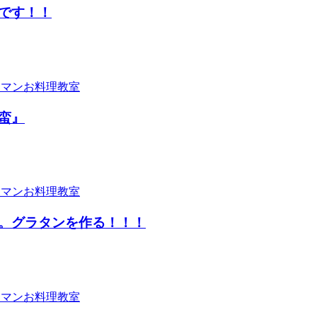
です！！
蛮』
。グラタンを作る！！！