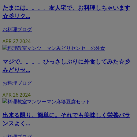
たまには。。。。友人宅で、お料理しちゃいます
☆彡リク...
お料理ブログ
APR
27
2024
マジで。。。。ひっさしぶりに外食してみた☆彡
みどりセ...
お料理ブログ
APR
26
2024
出来る限り、簡単に。それでも美味しく栄養バラ
ンスよく...
お料理ブログ