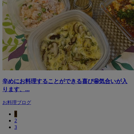
辛めにお料理することができる喜び🤩気合いが入
ります、...
お料理ブログ
1
2
3