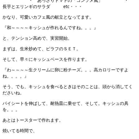
・ あっさりトマトの「コンソメ風」 ・
長芋とエリンギのサラダ etc・・・
かなり、可愛いカフェ風の献立となってます。
『和～～～～キッシュが作れるんですね。。。』
と、テンション高めで、実習開始。
まずは、生米炒めて、ピラフのＳＥＴ。
そして、早々にキッシュベースを作ります。
『わ～～～～生クリームに卵に粉チーズ。。。高カロリーですよ
ね。。。。』
そう、でも、キッシュを食べるときはそのことは、頭から消してく
ださいね。
パイシートを伸ばして、耐熱皿に乗せて、そして。キッシュの具
を。。。
あとはトースターで作れます。
焼いてる時間で、