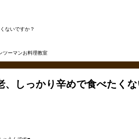
くないですか？
老、しっかり辛めで食べたくな