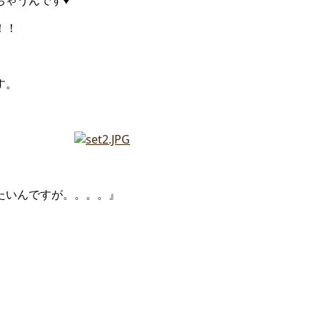
ちゃうんです♥
！！
す。
たいんですが。。。。』