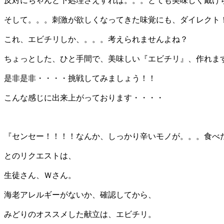
反対にちゃんと下処理さえすれば。。。とても美味しく戴け
そして。。。刺激が欲しくなってきた味覚にも、ダイレクト
これ、エビチリしか、。。。考えられませんよね？
ちょっとした、ひと手間で、美味しい『エビチリ』、作れま
是非是非・・・・挑戦してみましょう！！
こんな感じに出来上がっております・・・・
『センセー！！！！なんか、しっかり辛いモノが。。。食べ
とのリクエストは、
生徒さん、Ｗさん。
海老アレルギーがないか、確認してから、
みどりのオススメした献立は、エビチリ。