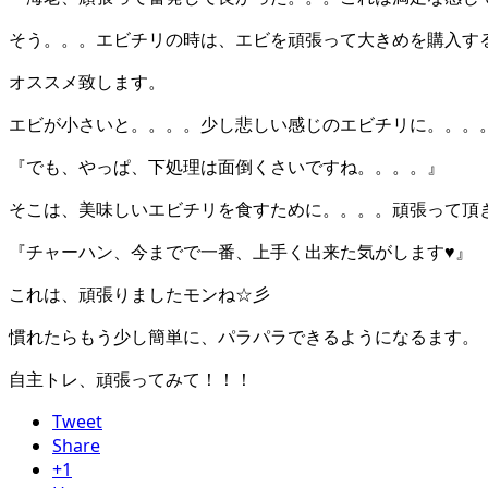
そう。。。エビチリの時は、エビを頑張って大きめを購入す
オススメ致します。
エビが小さいと。。。。少し悲しい感じのエビチリに。。。
『でも、やっぱ、下処理は面倒くさいですね。。。。』
そこは、美味しいエビチリを食すために。。。。頑張って頂
『チャーハン、今までで一番、上手く出来た気がします♥』
これは、頑張りましたモンね☆彡
慣れたらもう少し簡単に、パラパラできるようになるます。
自主トレ、頑張ってみて！！！
Tweet
Share
+1