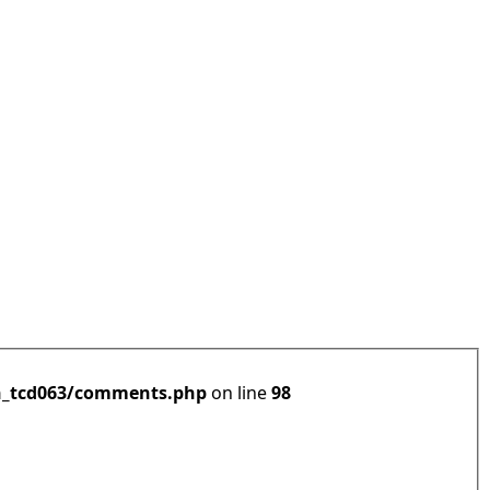
h_tcd063/comments.php
on line
98