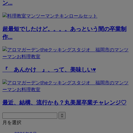
ン...
超最短でしたけど。。。。あっという間の卒業制
作...
『 あんかけ 』、って、美味しい♥︎
最近、結構、流行かも？丸美屋卒業チャレンジ♡
月を選択