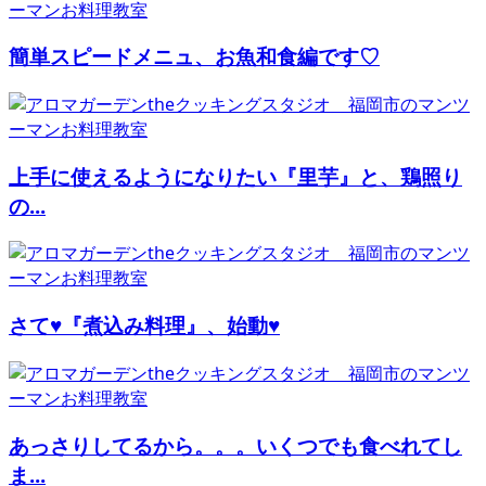
簡単スピードメニュ、お魚和食編です♡
上手に使えるようになりたい『里芋』と、鶏照り
の...
さて♥『煮込み料理』、始動♥
あっさりしてるから。。。いくつでも食べれてし
ま...