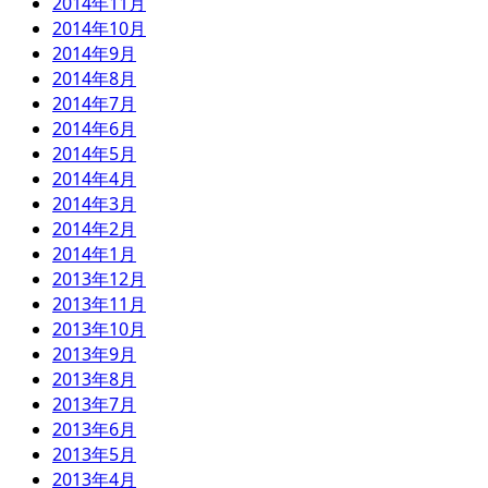
2014年11月
2014年10月
2014年9月
2014年8月
2014年7月
2014年6月
2014年5月
2014年4月
2014年3月
2014年2月
2014年1月
2013年12月
2013年11月
2013年10月
2013年9月
2013年8月
2013年7月
2013年6月
2013年5月
2013年4月