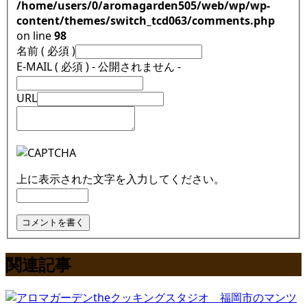
/home/users/0/aromagarden505/web/wp/wp-
content/themes/switch_tcd063/comments.php
on line
98
名前 ( 必須 )
E-MAIL ( 必須 ) - 公開されません -
URL
上に表示された文字を入力してください。
関連記事