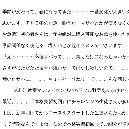
季節が変わって、春になってきた～～～～一番変化が大きい
思います。ＴＨＥ冬のお魚。鰤とか、マサバとかが使えなくな
お魚調理初心者さんは、年中絶対に購入可能なお魚を使った
季節関係なく使える、塩サバとか超オススメでございます。
『え～～～～～💦塩サバって。。。焼くだけになっちゃいそ
さすがにただただ塩サバ焼いた、では少し寂しいので。。。
焼いたサバに。。。。ちょっと一ひねり、です。こんな感じ
最近。。。。『本格実習初回』にチャレンジの生徒さんが多
丁度、新年明けてからコースをスタートした生徒さんたちが
って時期なんですよね。なので本格実習初回ってご紹介が増