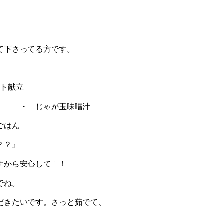
て下さってる方です。
え ・ じゃが玉味噌汁
ごはん
？？』
すから安心して！！
でね。
だきたいです。さっと茹でて、