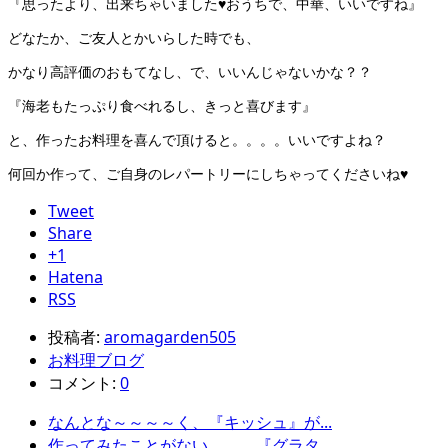
『思ったより、出来ちゃいました♥おうちで、中華、いいですね』
どなたか、ご友人とかいらした時でも、
かなり高評価のおもてなし、で、いいんじゃないかな？？
『海老もたっぷり食べれるし、きっと喜びます』
と、作ったお料理を喜んで頂けると。。。。いいですよね？
何回か作って、ご自身のレパートリーにしちゃってくださいね♥
Tweet
Share
+1
Hatena
RSS
投稿者:
aromagarden505
お料理ブログ
コメント:
0
なんとな～～～～く、『キッシュ』が...
作ってみたことがない。。。『グラタ...