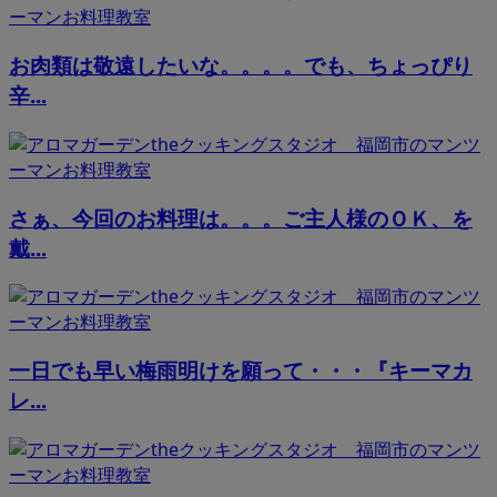
お肉類は敬遠したいな。。。。でも、ちょっぴり
辛...
さぁ、今回のお料理は。。。ご主人様のＯＫ、を
戴...
一日でも早い梅雨明けを願って・・・『キーマカ
レ...