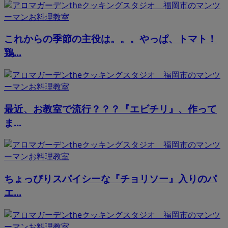
これからの季節の主役は。。。やっぱ、トマト！
鶏...
最近、お教室で流行？？？『エビチリ』、作って
ま...
ちょっぴりスパイシーな『チョリソー』入りのパ
エ...