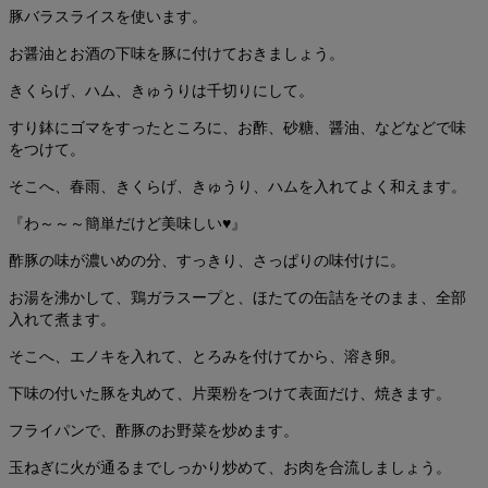
豚バラスライスを使います。
お醤油とお酒の下味を豚に付けておきましょう。
きくらげ、ハム、きゅうりは千切りにして。
すり鉢にゴマをすったところに、お酢、砂糖、醤油、などなどで味
をつけて。
そこへ、春雨、きくらげ、きゅうり、ハムを入れてよく和えます。
『わ～～～簡単だけど美味しい♥』
酢豚の味が濃いめの分、すっきり、さっぱりの味付けに。
お湯を沸かして、鶏ガラスープと、ほたての缶詰をそのまま、全部
入れて煮ます。
そこへ、エノキを入れて、とろみを付けてから、溶き卵。
下味の付いた豚を丸めて、片栗粉をつけて表面だけ、焼きます。
フライパンで、酢豚のお野菜を炒めます。
玉ねぎに火が通るまでしっかり炒めて、お肉を合流しましょう。