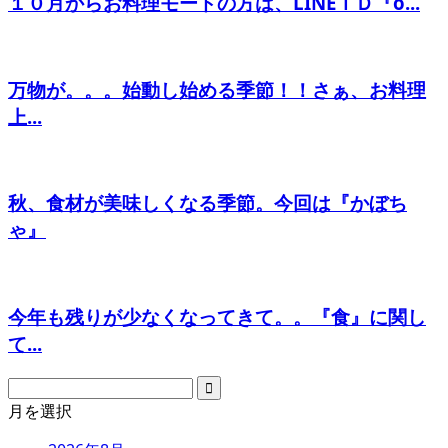
１０月からお料理モードの方は、LINEＩＤ『o...
万物が。。。始動し始める季節！！さぁ、お料理
上...
秋、食材が美味しくなる季節。今回は『かぼち
ゃ』
今年も残りが少なくなってきて。。『食』に関し
て...
月を選択