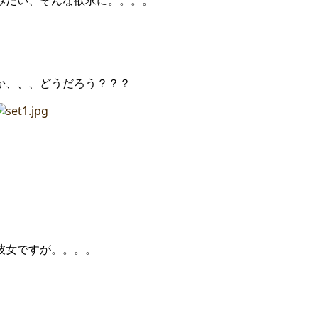
みたい、そんな欲求に。。。。
か、、、どうだろう？？？
彼女ですが。。。。