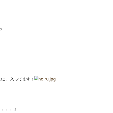
♡
のこ、入ってます！
。。。。』