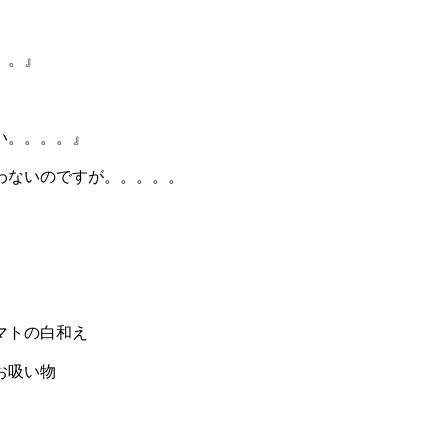
。。』
い。。。。』
わないのですが。。。。。
の白和え
吸い物