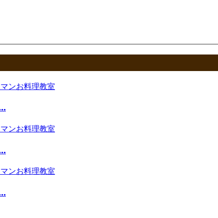
.
.
.