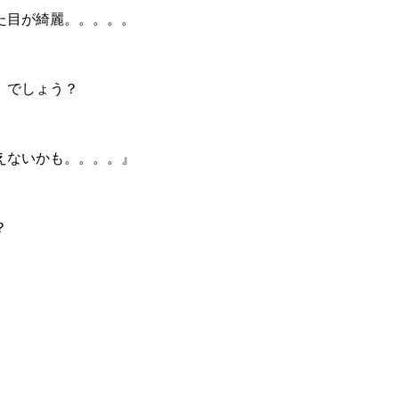
た目が綺麗。。。。。
、でしょう？
えないかも。。。。』
？