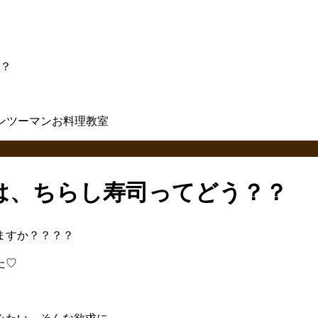
？
は、ちらし寿司ってどう？？
ますか？？？？
た♡