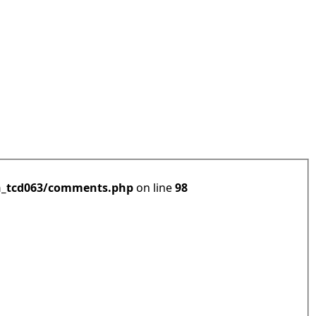
h_tcd063/comments.php
on line
98