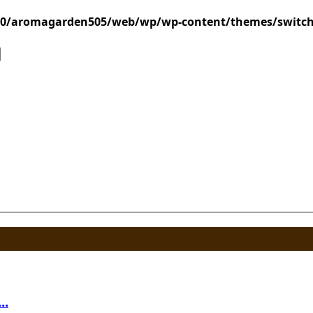
/0/aromagarden505/web/wp/wp-content/themes/switc
.