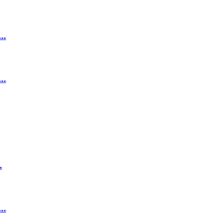
.
.
.
.