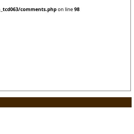
h_tcd063/comments.php
on line
98