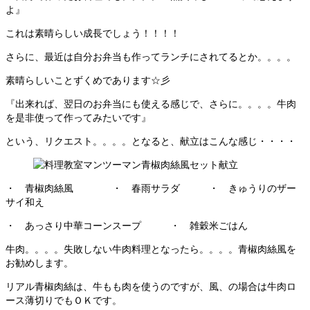
よ』
これは素晴らしい成長でしょう！！！！
さらに、最近は自分お弁当も作ってランチにされてるとか。。。。
素晴らしいことずくめであります☆彡
『出来れば、翌日のお弁当にも使える感じで、さらに。。。。牛肉
を是非使って作ってみたいです』
という、リクエスト。。。。となると、献立はこんな感じ・・・・
・ 青椒肉絲風 ・ 春雨サラダ ・ きゅうりのザー
サイ和え
・ あっさり中華コーンスープ ・ 雑穀米ごはん
牛肉。。。。失敗しない牛肉料理となったら。。。。青椒肉絲風を
お勧めします。
リアル青椒肉絲は、牛もも肉を使うのですが、風、の場合は牛肉ロ
ース薄切りでもＯＫです。