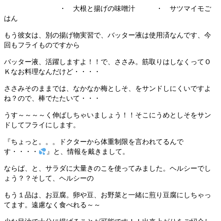
・ 大根と揚げの味噌汁 ・ サツマイモご
はん
もう彼女は、別の揚げ物実習で、バッター液は使用済なんです、今
回もフライものですから
バッター液、活躍しますよ！！で、ささみ。筋取りはしなくってＯ
Ｋなお料理なんだけど・・・・
ささみそのままでは、なかなか梅としそ、をサンドしにくいですよ
ね？ので、棒でたたいて・・・
うす～～～～く伸ばしちゃいましょう！！そこにうめとしそをサン
ドしてフライにします。
『ちょっと。。。ドクターから体重制限を言われてるんで
す・・・・
』と、情報を戴きまして。
ならば、と、サラダに大量きのこを使ってみました。ヘルシーでし
ょう？？そして、ヘルシーの
もう１品は、お豆腐。卵や豆、お野菜と一緒に煎り豆腐にしちゃっ
てます。遠慮なく食べれる～～