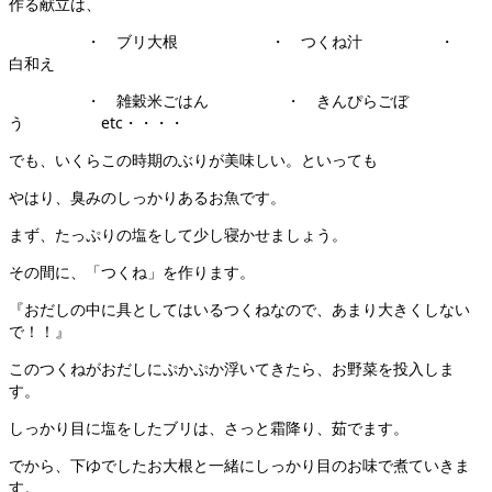
作る献立は、
・ ブリ大根 ・ つくね汁 ・
白和え
・ 雑穀米ごはん ・ きんぴらごぼ
う etc・・・・
でも、いくらこの時期のぶりが美味しい。といっても
やはり、臭みのしっかりあるお魚です。
まず、たっぷりの塩をして少し寝かせましょう。
その間に、「つくね」を作ります。
『おだしの中に具としてはいるつくねなので、あまり大きくしない
で！！』
このつくねがおだしにぷかぷか浮いてきたら、お野菜を投入しま
す。
しっかり目に塩をしたブリは、さっと霜降り、茹でます。
でから、下ゆでしたお大根と一緒にしっかり目のお味で煮ていきま
す。