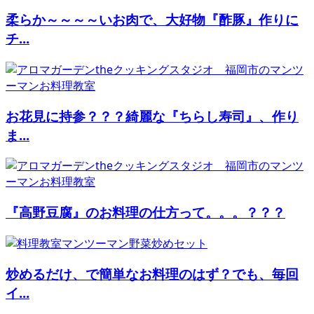
柔らか～～～～いお肉で、大好物『酢豚』作りに
チ...
お花見に持参？？？綺麗な『ちらし寿司』、作り
ま...
『高野豆腐』のお料理の仕方って。。。？？？
炒めるだけ、で簡単なお料理のはず？でも、毎回
イ...