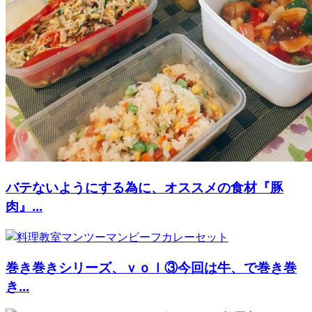
バテないようにする為に、オススメの食材『豚
肉』...
巻き巻きシリーズ、ｖｏｌ③今回は牛、で巻き巻
き...