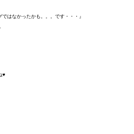
グではなかったかも。。。です・・・』
・
ね♥