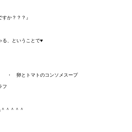
ですか？？？』
ゃる、ということで♥
卵とトマトのコンソメスープ
フ
ね＾＾＾＾＾