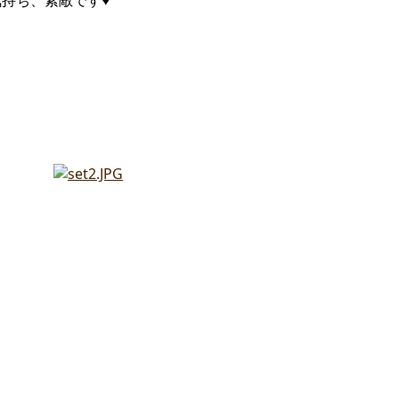
持ち、素敵です♥
』