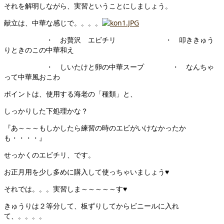
それを解明しながら、実習ということにしましょう。
献立は、中華な感じで。。。。
・ お贅沢 エビチリ ・ 叩ききゅう
りときのこの中華和え
・ しいたけと卵の中華スープ ・ なんちゃ
って中華風おこわ
ポイントは、使用する海老の「種類」と、
しっかりした下処理かな？
『あ～～～もしかしたら練習の時のエビがいけなかったか
も・・・・』
せっかくのエビチリ、です。
お正月用を少し多めに購入して使っちゃいましょう♥
それでは。。。実習しま～～～～～す♥
きゅうりは２等分して、板ずりしてからビニールに入れ
て、。。。。