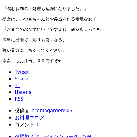
『鶏むね肉の下処理も勉強になりました。』
彼女は、いつもちゃんとお弁当を作る素敵な女子。
『お弁当のおかずにいいですよね、胡麻和えって♥』
簡単に出来て、彩りも良くなる、
強い見方にしちゃってください。
南蛮、もお弁当、ＯＫですぞ♥
Tweet
Share
+1
Hatena
RSS
投稿者:
aromagarden505
お料理ブログ
コメント:
0
復帰戦？は、デミハンバーグ、で♥