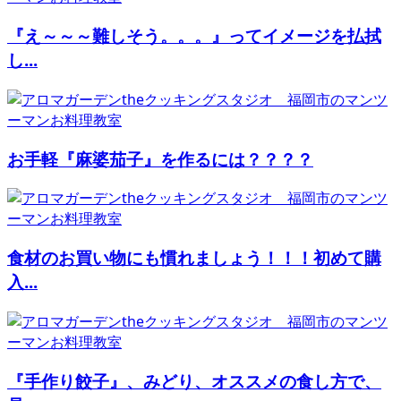
『え～～～難しそう。。。』ってイメージを払拭
し...
お手軽『麻婆茄子』を作るには？？？？
食材のお買い物にも慣れましょう！！！初めて購
入...
『手作り餃子』、みどり、オススメの食し方で、