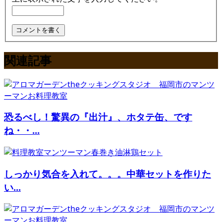
関連記事
恐るべし！驚異の『出汁』、ホタテ缶、です
ね・・...
しっかり気合を入れて。。。中華セットを作りた
い...