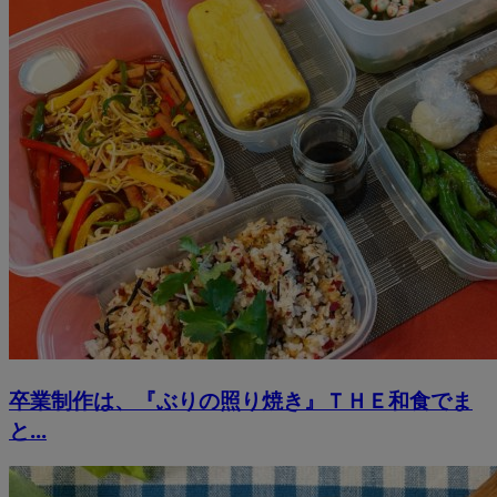
卒業制作は、『ぶりの照り焼き』ＴＨＥ和食でま
と...