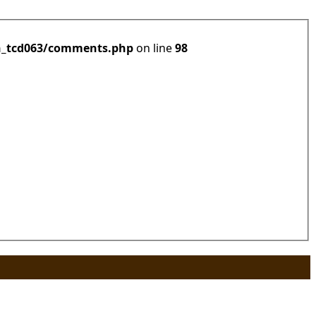
h_tcd063/comments.php
on line
98