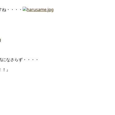
すね・・・・
気になさらず・・・・
！！』
』