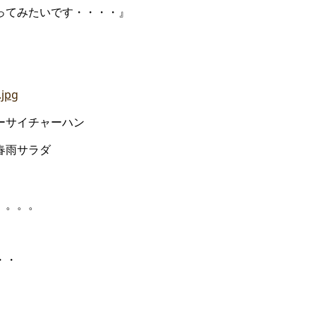
ってみたいです・・・・』
イチャーハン
雨サラダ
。。。。
・・