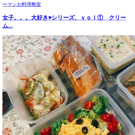
女子。。。大好き♥シリーズ、ｖｏｌ① クリー
ム...