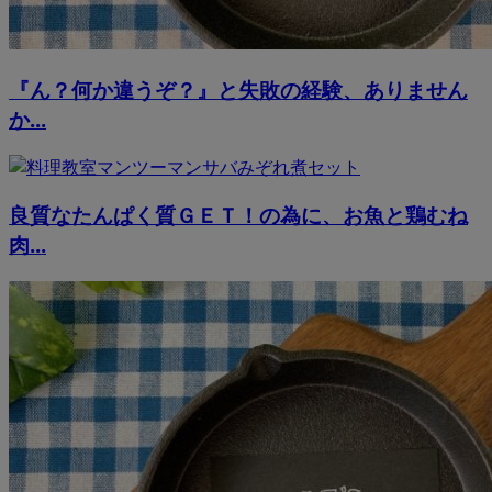
『ん？何か違うぞ？』と失敗の経験、ありません
か...
良質なたんぱく質ＧＥＴ！の為に、お魚と鶏むね
肉...