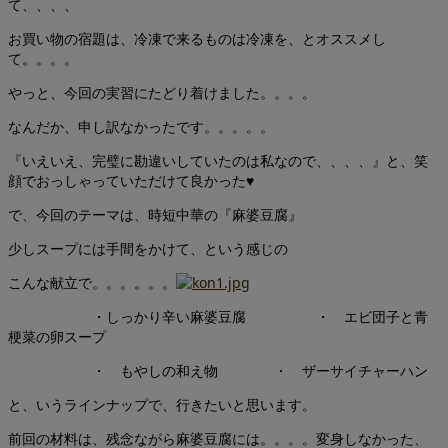
て、、、、
お買い物の宿題は、冷凍で来るものは冷凍を、とオススメし
て。。。。
やっと、今回の実習にたどり着けました。。。。
なんだか、申し訳なかったです。。。。。
『いえいえ、完璧に勘違いしていたのは私なので、、、、』と、笑
顔でおっしゃっていただけて良かった♥
で、今回のテーマは、時短中華の『麻婆豆腐』
少しスープには手間をかけて、という感じの
こんな献立で。。。。。。
・しっかり辛い麻婆豆腐 ・ エビ団子と青
梗菜の卵スープ
・ もやしの和え物 ・ ザーサイチャーハン
と、いうラインナップで、行きたいと思います。
前回の材料は、残念ながら麻婆豆腐には。。。。変身しなかった、