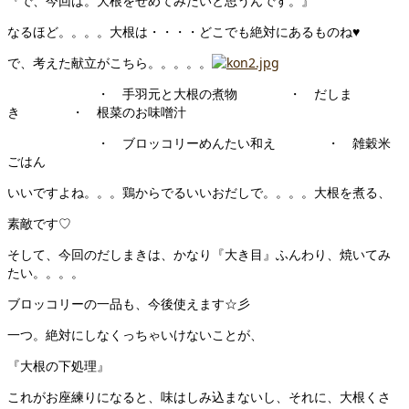
『で、今回は。大根をせめてみたいと思うんです。』
なるほど。。。。大根は・・・・どこでも絶対にあるものね♥
で、考えた献立がこちら。。。。。
・ 手羽元と大根の煮物 ・ だしま
き ・ 根菜のお味噌汁
・ ブロッコリーめんたい和え ・ 雑穀米
ごはん
いいですよね。。。鶏からでるいいおだしで。。。。大根を煮る、
素敵です♡
そして、今回のだしまきは、かなり『大き目』ふんわり、焼いてみ
たい。。。。
ブロッコリーの一品も、今後使えます☆彡
一つ。絶対にしなくっちゃいけないことが、
『大根の下処理』
これがお座練りになると、味はしみ込まないし、それに、大根くさ