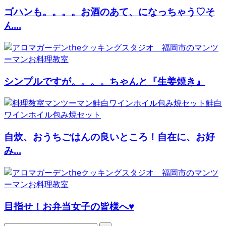
ゴハンも。。。。お酒のあて、になっちゃう♡そ
ん...
シンプルですが。。。。ちゃんと『生姜焼き』
自炊、おうちごはんの良いところ！自在に、お好
み...
目指せ！お弁当女子の皆様へ♥