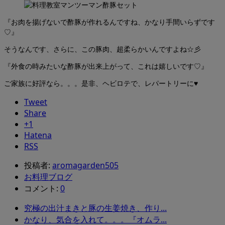
『お肉を揚げないで酢豚が作れるんですね、かなり手間いらずです
♡』
そうなんです、さらに、この豚肉、超柔らかいんですよね☆彡
『外食の時みたいな酢豚が出来上がって、これは嬉しいです♡』
ご家族に好評なら。。。是非、ヘビロテで、レパートリーに♥
Tweet
Share
+1
Hatena
RSS
投稿者:
aromagarden505
お料理ブログ
コメント:
0
究極の出汁まきと豚の生姜焼き、作り...
かなり、気合を入れて。。。『オムラ...