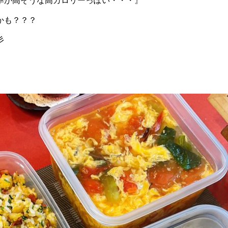
率が高そうな高カロリーっぽい・・・』
かも？？？
彡