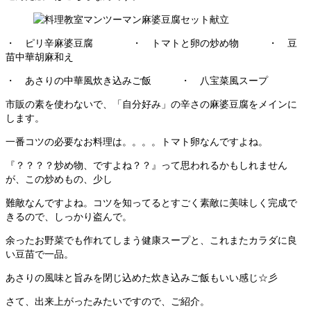
・ ピリ辛麻婆豆腐 ・ トマトと卵の炒め物 ・ 豆
苗中華胡麻和え
・ あさりの中華風炊き込みご飯 ・ 八宝菜風スープ
市販の素を使わないで、「自分好み」の辛さの麻婆豆腐をメインに
します。
一番コツの必要なお料理は。。。。トマト卵なんですよね。
『？？？？炒め物、ですよね？？』って思われるかもしれません
が、この炒めもの、少し
難敵なんですよね。コツを知ってるとすごく素敵に美味しく完成で
きるので、しっかり盗んで。
余ったお野菜でも作れてしまう健康スープと、これまたカラダに良
い豆苗で一品。
あさりの風味と旨みを閉じ込めた炊き込みご飯もいい感じ☆彡
さて、出来上がったみたいですので、ご紹介。