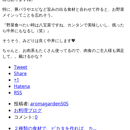
特に、豚バラやエビなど旨みの出る食材と合わせて作ると、お野菜
メインってことを忘れそう。
『野菜食べたい時は八宝菜ですね、カンタンで美味しいし、残った
ら中丼にもなるし（笑）』
そうそう、みどりは良く中丼にします💖
ちゃんと、お肉系もたくさん使ってるので、肉食のご主人様も満足
して。。戴けるかな？
Tweet
Share
+1
Hatena
RSS
投稿者:
aromagarden505
お料理ブログ
コメント:
0
２種類の食材で、ピカタを作れば、カ...