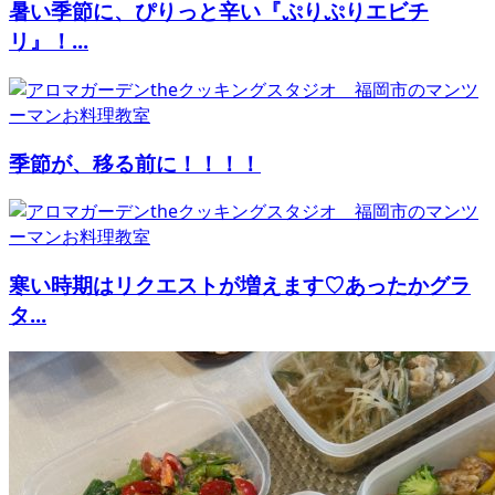
暑い季節に、ぴりっと辛い『ぷりぷりエビチ
リ』！...
季節が、移る前に！！！！
寒い時期はリクエストが増えます♡あったかグラ
タ...