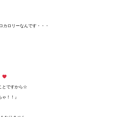
キロカロリーなんです・・・
。
ことですから☆
ちゃ！！』