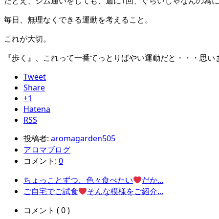
たとえ、ジム通いをしても、週に1回、ぐらいじゃなんの為
毎日、無理なくできる運動を考えること。
これが大切。
『歩く』、これって一番てっとりばやい運動だと・・・思い
Tweet
Share
+1
Hatena
RSS
投稿者:
aromagarden505
アロマブログ
コメント:
0
ちょっことずつ、色々食べたい
だか...
ご自宅でご試食
そんな模様をご紹介...
コメント ( 0 )