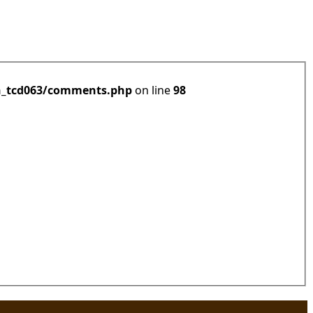
h_tcd063/comments.php
on line
98