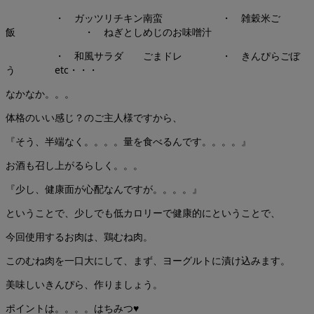
・ ガッツリチキン南蛮 ・ 雑穀米ご
飯 ・ ねぎとしめじのお味噌汁
・ 和風サラダ ごまドレ ・ きんぴらごぼ
う etc・・・
なかなか。。。
体格のいい感じ？のご主人様ですから、
『そう、半端なく。。。。量を食べるんです。。。。』
お酒も召し上がるらしく。。。
『少し、健康面が心配なんですが。。。。』
ということで、少しでも低カロリーで健康的にということで、
今回使用するお肉は、鶏むね肉。
このむね肉を一口大にして、まず、ヨーグルトに漬け込みます。
美味しいきんぴら、作りましょう。
ポイントは。。。。はちみつ♥