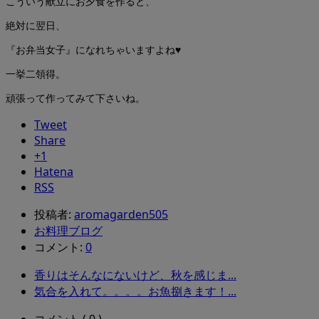
こういう献立にお夕食を作ると、
絶対に翌日、
『お弁当女子』になれちゃいますよね♥
一挙二領得。
頑張って作ってみて下さいね。
Tweet
Share
+1
Hatena
RSS
投稿者:
aromagarden505
お料理ブログ
コメント:
0
香りはそんなにないけど、秋を感じま...
気合を入れて。。。。お魚捌きます！...