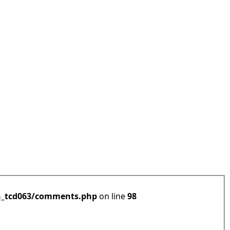
h_tcd063/comments.php
on line
98