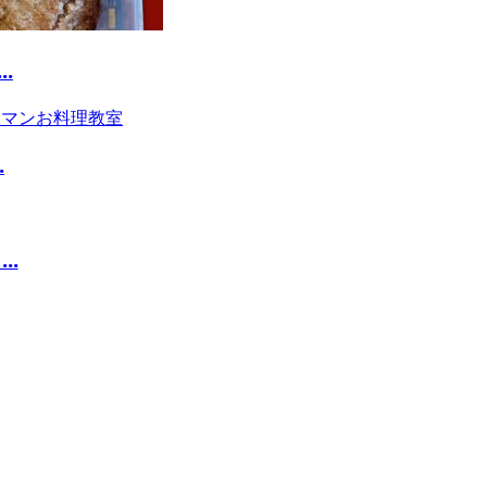
.
.
.