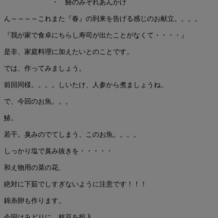
・ 鰆のみぞれあんかけ
ん～～～～これまた『春』の到来を告げる感じのお献立。。。。
『我が家で食卓にちらし寿司が出たことがなくて・・・・』
是非、家庭料理に加えたいとのことです。
では、作ってみましょう。
前回同様。。。。しいたけ、人参から煮ましょうね。
で、今回のお魚。。。
鰆。
若干。臭みのでてしまう、このお魚。。。。
しっかり塩で臭み抜きを・・・・・
和え物用の菜の花、
絶対に下茹でしすぎないように注意です！！！
錦糸卵も作ります。
今回はみどりに、枝豆を投入。