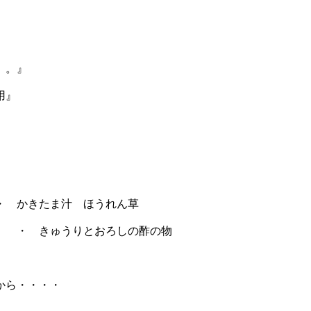
。。』
用』
ま汁 ほうれん草
うりとおろしの酢の物
から・・・・