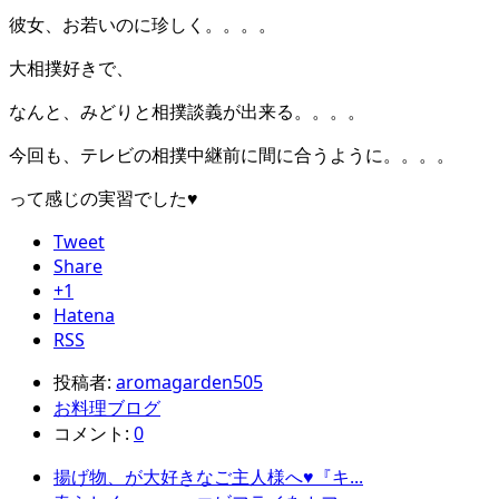
彼女、お若いのに珍しく。。。。
大相撲好きで、
なんと、みどりと相撲談義が出来る。。。。
今回も、テレビの相撲中継前に間に合うように。。。。
って感じの実習でした♥
Tweet
Share
+1
Hatena
RSS
投稿者:
aromagarden505
お料理ブログ
コメント:
0
揚げ物、が大好きなご主人様へ♥『キ...