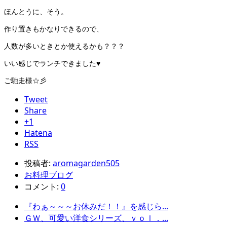
ほんとうに、そう。
作り置きもかなりできるので、
人数が多いときとか使えるかも？？？
いい感じでランチできました♥
ご馳走様☆彡
Tweet
Share
+1
Hatena
RSS
投稿者:
aromagarden505
お料理ブログ
コメント:
0
『わぁ～～～お休みだ！！』を感じら...
ＧＷ、可愛い洋食シリーズ、ｖｏｌ．...