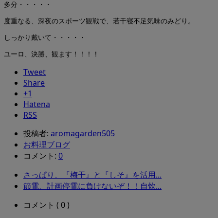
多分・・・・・
度重なる、深夜のスポーツ観戦で、若干寝不足気味のみどり。
しっかり戴いて・・・・・
ユーロ、決勝、観ます！！！！
Tweet
Share
+1
Hatena
RSS
投稿者:
aromagarden505
お料理ブログ
コメント:
0
さっぱり、『梅干』と『しそ』を活用...
節電、計画停電に負けないぞ！！自炊...
コメント ( 0 )