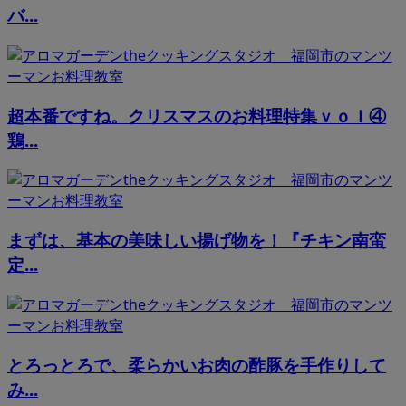
バ...
超本番ですね。クリスマスのお料理特集ｖｏｌ④
鶏...
まずは、基本の美味しい揚げ物を！『チキン南蛮
定...
とろっとろで、柔らかいお肉の酢豚を手作りして
み...