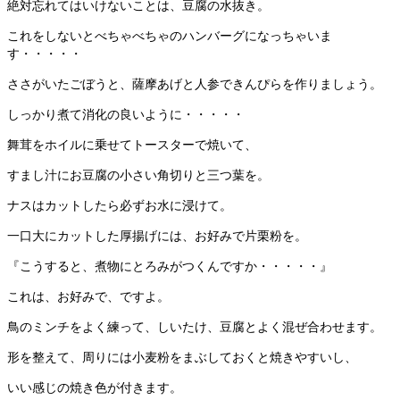
絶対忘れてはいけないことは、豆腐の水抜き。
これをしないとべちゃべちゃのハンバーグになっちゃいま
す・・・・・
ささがいたごぼうと、薩摩あげと人参できんぴらを作りましょう。
しっかり煮て消化の良いように・・・・・
舞茸をホイルに乗せてトースターで焼いて、
すまし汁にお豆腐の小さい角切りと三つ葉を。
ナスはカットしたら必ずお水に浸けて。
一口大にカットした厚揚げには、お好みで片栗粉を。
『こうすると、煮物にとろみがつくんですか・・・・・』
これは、お好みで、ですよ。
鳥のミンチをよく練って、しいたけ、豆腐とよく混ぜ合わせます。
形を整えて、周りには小麦粉をまぶしておくと焼きやすいし、
いい感じの焼き色が付きます。