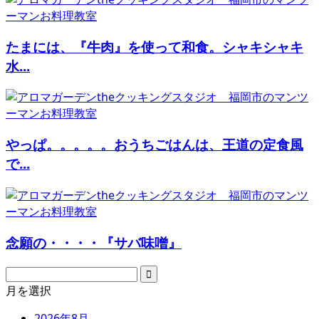
たまには、『牛肉』を使って和食。シャキシャキ
水...
やっぱ。。。。。おうちごはんは、王道の定食風
で...
念願の・・・・『サバ味噌』
月を選択
2026年8月