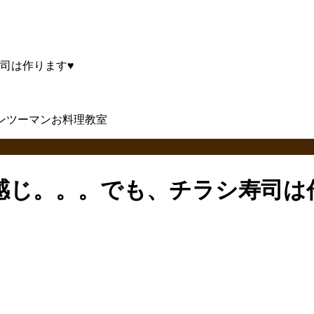
司は作ります♥
感じ。。。でも、チラシ寿司は
、