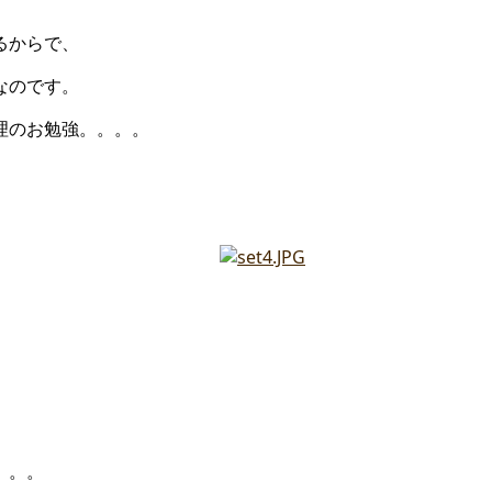
るからで、
なのです。
理のお勉強。。。。
。。。