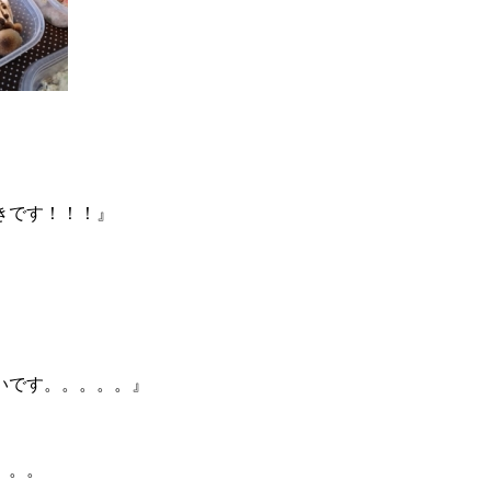
きです！！！』
いです。。。。。』
。。。