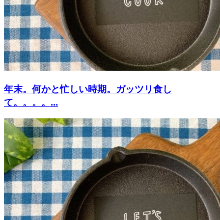
年末。何かと忙しい時期。ガッツリ食し
て。。。。...