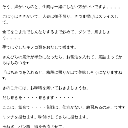
そう、温かいものと、生肉は一緒にしない方がいいですよ。。。。
ごぼうはささがいて、人参は拍子切り、さつま揚げはスライスし
て。
全てをごま油でしんなりするまで炒めて、ダシで、煮ましょ
う。。。。
手でほぐしたキノコ類をおだしで煮ます。
きんぴらの煮汁が半分になったら、お醤油を入れて、煮詰まってか
らはちみつを♥
『はちみつを入れると、格段に照りが出て美味しそうになりますね
♥』
きのこ汁には、お味噌を溶いておきましょうね。
だし巻きを・・・・巻きます・・・・・
ここは、気合で・・・・苦戦は、仕方がない、練習あるのみ、です♥
ミンチを捏ねます。味付けしてさらに捏ねます。
玉ねぎ、パン粉、卵を合流させて。