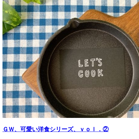
ＧＷ、可愛い洋食シリーズ、ｖｏｌ．②